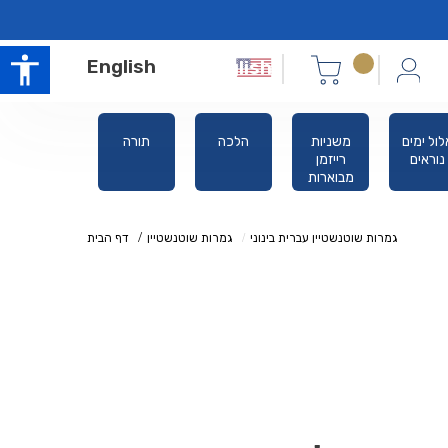
English
לול ימים
משניות
הלכה
תורה
סידורים
נוראים
רייזמן
מבוארות
גמרות שוטנשטיין עברית בינוני
גמרות שוטנשטיין
דף הבית