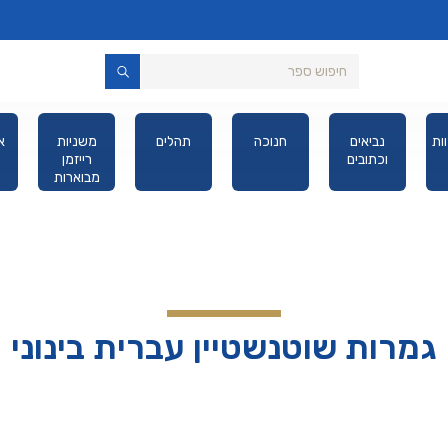
ות
נביאים
חנוכה
תהלים
משניות
א
וכתובים
רייזמן
מבוארות
מהדורת כיס
גמרות שוטנשטיין עברית בינוני