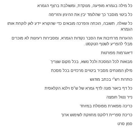
כל מילה בגמרא מופיעה, מנוקדת, ומשולבת ברצף הגמרא
כל ביטוי מוסבר כך שהלומד יבין את ההיגיון והזרימה
כל שאלה, תשובה, הוכחה והפרכה מובאים כדי שהקורא יידע לאן לוקחת אותו
הגמרא
ההערות מרחיבות את הסבר נקודות הגמרא, ומסבירות רעיונות לא מוכרים
מבלי להפריע לשטף הטקסט.
דיאגרמות מפורטות
מבואות לכל המסכת ולכל נושא, בכל מקום שצריך
מילון המונחים מסביר ביטויים מרכזיים בכל מסכת
כותרות רש"י בכתב מודגש
כל דף ביאור פונה לדף גמרא של ש"ס וילנא הקלאסית
נייר נטול חומצה
כריכה מפוארת מפוסלת במיוחד
כריכת ספריית דלוקס מחוזקת לשימוש ארוך
סמן סרט