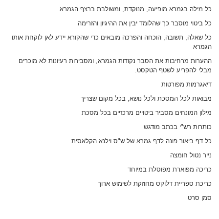
כל מילה בגמרא מופיעה, מנוקדת, ומשולבת ברצף הגמרא
כל ביטוי מוסבר כך שהלומד יבין את ההיגיון והזרימה
כל שאלה, תשובה, הוכחה והפרכה מובאים כדי שהקורא יידע לאן לוקחת אותו
הגמרא
ההערות מרחיבות את הסבר נקודות הגמרא, ומסבירות רעיונות לא מוכרים
מבלי להפריע לשטף הטקסט.
דיאגרמות מפורטות
מבואות לכל המסכת ולכל נושא, בכל מקום שצריך
מילון המונחים מסביר ביטויים מרכזיים בכל מסכת
כותרות רש"י בכתב מודגש
כל דף ביאור פונה לדף גמרא של ש"ס וילנא הקלאסית
נייר נטול חומצה
כריכה מפוארת מפוסלת במיוחד
כריכת ספריית דלוקס מחוזקת לשימוש ארוך
סמן סרט