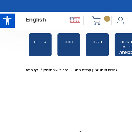
English
משניות
הלכה
תורה
סידורים
אלול ימים
רייזמן
נוראים
בוארות
גמרות שוטנשטיין עברית בינוני
גמרות שוטנשטיין
דף הבית