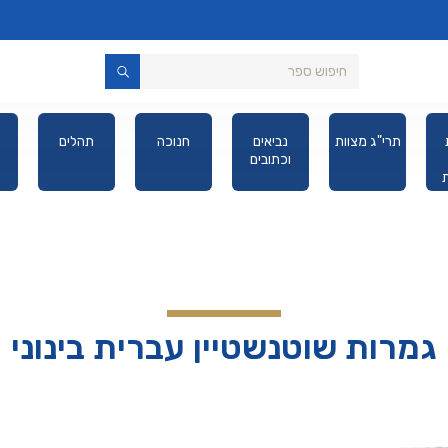
יות
תרי"ג מצוות
נביאים
חנוכה
תהלים
זמן
וכתובים
רות
ת כיס
גמרות שוטנשטיין עברית בינוני