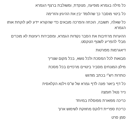
כל מילה בגמרא מופיעה, מנוקדת, ומשולבת ברצף הגמרא
כל ביטוי מוסבר כך שהלומד יבין את ההיגיון והזרימה
כל שאלה, תשובה, הוכחה והפרכה מובאים כדי שהקורא יידע לאן לוקחת אותו
הגמרא
ההערות מרחיבות את הסבר נקודות הגמרא, ומסבירות רעיונות לא מוכרים
מבלי להפריע לשטף הטקסט.
דיאגרמות מפורטות
מבואות לכל המסכת ולכל נושא, בכל מקום שצריך
מילון המונחים מסביר ביטויים מרכזיים בכל מסכת
כותרות רש"י בכתב מודגש
כל דף ביאור פונה לדף גמרא של ש"ס וילנא הקלאסית
נייר נטול חומצה
כריכה מפוארת מפוסלת במיוחד
כריכת ספריית דלוקס מחוזקת לשימוש ארוך
סמן סרט