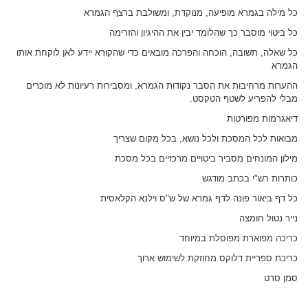
כל מילה בגמרא מופיעה, מנוקדת, ומשולבת ברצף הגמרא
כל ביטוי מוסבר כך שהלומד יבין את ההיגיון והזרימה
כל שאלה, תשובה, הוכחה והפרכה מובאים כדי שהקורא יידע לאן לוקחת אותו
הגמרא
ההערות מרחיבות את הסבר נקודות הגמרא, ומסבירות רעיונות לא מוכרים
מבלי להפריע לשטף הטקסט.
דיאגרמות מפורטות
מבואות לכל המסכת ולכל נושא, בכל מקום שצריך
מילון המונחים מסביר ביטויים מרכזיים בכל מסכת
כותרות רש"י בכתב מודגש
כל דף ביאור פונה לדף גמרא של ש"ס וילנא הקלאסית
נייר נטול חומצה
כריכה מפוארת מפוסלת במיוחד
כריכת ספריית דלוקס מחוזקת לשימוש ארוך
סמן סרט