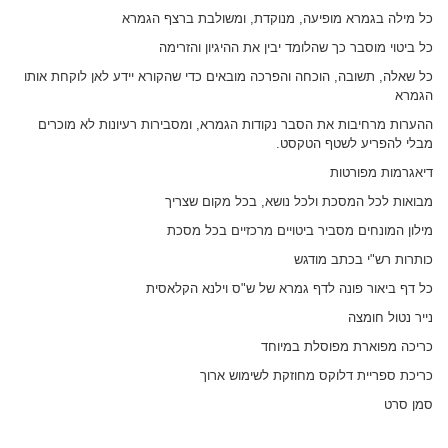
כל מילה בגמרא מופיעה, מנוקדת, ומשולבת ברצף הגמרא
כל ביטוי מוסבר כך שהלומד יבין את ההיגיון והזרימה
כל שאלה, תשובה, הוכחה והפרכה מובאים כדי שהקורא יידע לאן לוקחת אותו
הגמרא
ההערות מרחיבות את הסבר נקודות הגמרא, ומסבירות רעיונות לא מוכרים
מבלי להפריע לשטף הטקסט.
דיאגרמות מפורטות
מבואות לכל המסכת ולכל נושא, בכל מקום שצריך
מילון המונחים מסביר ביטויים מרכזיים בכל מסכת
כותרות רש"י בכתב מודגש
כל דף ביאור פונה לדף גמרא של ש"ס וילנא הקלאסית
נייר נטול חומצה
כריכה מפוארת מפוסלת במיוחד
כריכת ספריית דלוקס מחוזקת לשימוש ארוך
סמן סרט