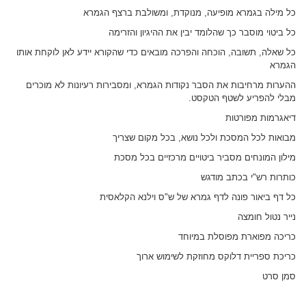
כל מילה בגמרא מופיעה, מנוקדת, ומשולבת ברצף הגמרא
כל ביטוי מוסבר כך שהלומד יבין את ההיגיון והזרימה
כל שאלה, תשובה, הוכחה והפרכה מובאים כדי שהקורא יידע לאן לוקחת אותו
הגמרא
ההערות מרחיבות את הסבר נקודות הגמרא, ומסבירות רעיונות לא מוכרים
מבלי להפריע לשטף הטקסט.
דיאגרמות מפורטות
מבואות לכל המסכת ולכל נושא, בכל מקום שצריך
מילון המונחים מסביר ביטויים מרכזיים בכל מסכת
כותרות רש"י בכתב מודגש
כל דף ביאור פונה לדף גמרא של ש"ס וילנא הקלאסית
נייר נטול חומצה
כריכה מפוארת מפוסלת במיוחד
כריכת ספריית דלוקס מחוזקת לשימוש ארוך
סמן סרט