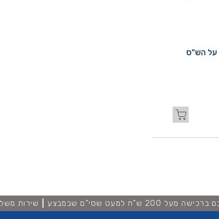
 על הש"ס
מעל 200 ש"ח למעט שסי"ם שבמבצע
שירות משלו