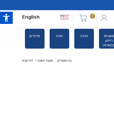
English
משניות
הלכה
תורה
סידורים
אלול ימים
רייזמן
נוראים
בוארות
בין המצרים
מעגל השנה
דף הבית