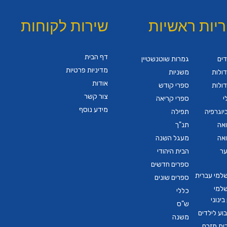
ריות ראשיות
שירות לקוחות
דף הבית
דים
גמרות שוטנשטיין
מדיניות פרטיות
ולות
משניות
אודות
ולות
ספרי קודש
צור קשר
י
ספרי קריאה
מידע נוסף
יוגרפיה
תפילה
ואה
תנ"ך
ואה
מעגל השנה
ער
הבית היהודי
ספרים חדשים
שלמי עברית
ספרים שונים
שלמי
כללי
ינוני
ש"ס
ע לילדים
משנה
דות מזרח