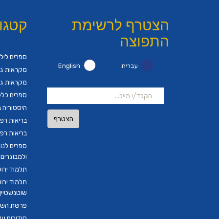
הצטרף לרשימת
קטגו
התפוצה
ספרים ליל
עברית
English
מקראות גד
מקראות גד
ספרים כלל
היסטוריה ב
הצטרף
בריאות רפ
בריאות רפ
ספרים לנו
ולמבוגרים
תלמוד ירו
תלמוד ירו
שוטנשטיין ב
פרשת השבו
סידורים ע