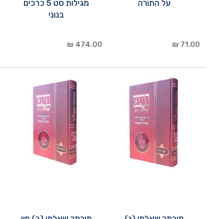
על התורה
מגילות סט 5 כרכים
בנוני
474.00 ₪
71.00 ₪
תורתך שאלתי (ג)
תורתך שאלתי (ב) חיי