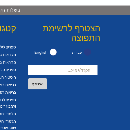
משלוח חינם ברכישה 
הצטרף לרשימת
קטגו
התפוצה
ספרים ליל
עברית
English
מקראות גד
מקראות גד
ספרים כלל
היסטוריה ב
הצטרף
בריאות רפ
בריאות רפ
ספרים לנו
ולמבוגרים
תלמוד ירו
תלמוד ירו
שוטנשטיין ב