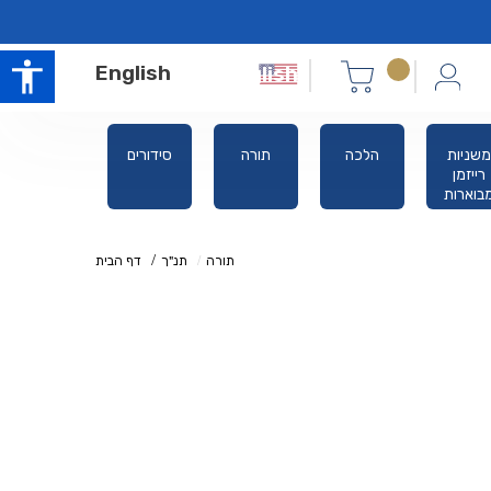
English
משניות
הלכה
תורה
סידורים
אלול ימים
רייזמן
נוראים
בוארות
תורה
תנ"ך
דף הבית