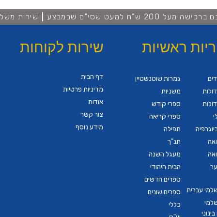
מעל 200 ש"ח למעט שסי"ם שבמבצע
שירות משלו
ריות ראשיות
שירות לקוחות
דף הבית
דים
גמרות שוטנשטיין
מדיניות פרטיות
ולות
משניות
אודות
ולות
ספרי קודש
צור קשר
י
ספרי קריאה
מידע נוסף
יוגרפיה
תפילה
ואה
תנ"ך
ואה
מעגל השנה
ער
הבית היהודי
ספרים חדשים
שלמי עברית
ספרים שונים
שלמי
כללי
ינוני