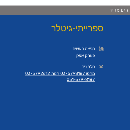
חים מהיר
ספרייתי-גיטלר
הפצה ראשית
פארק אפק
טלפונים
מחסן 03-5798187 חנות 03-5792612
051-579-8187