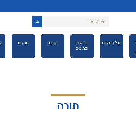
תרי"ג מצוות
נביאים
חנוכה
תהלים
א
וכתובים
יס
תורה