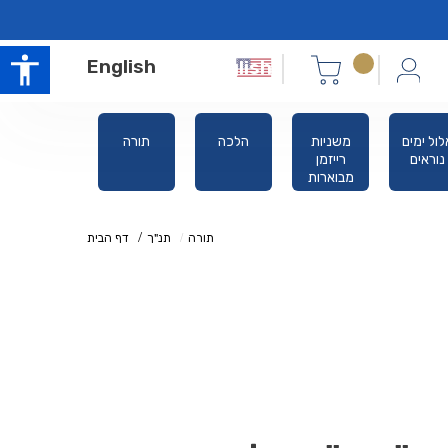
English
לול ימים
משניות
הלכה
תורה
סידורים
נוראים
רייזמן
מבוארות
תורה
תנ"ך
דף הבית