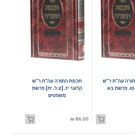
ורה עה"ת ר"ש
חכמת התורה עה"ת ר"ש
טו. פרשת בא
קלוגר יז. [צ.ל. יח] פרשת
משפטים
86.00 ₪