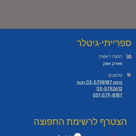
ספרייתי-גיטלר
הפצה ראשית
פארק אפק
טלפונים
מחסן 03-5798187 חנות
03-5792612
051-579-8187
הצטרף לרשימת התפוצה