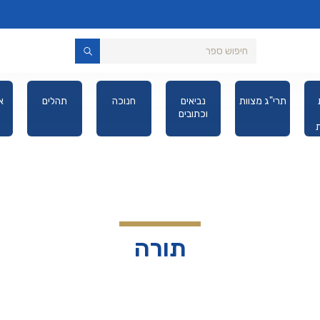
תרי"ג מצוות
נביאים
חנוכה
תהלים
א
וכתובים
יס
תורה