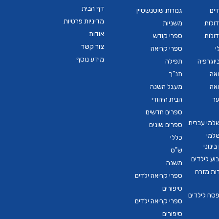
דף הבית
דים
גמרות שוטנשטיין
מדיניות פרטיות
ולות
משניות
אודות
ולות
ספרי קודש
צור קשר
י
ספרי קריאה
מידע נוסף
יוגרפיה
תפילה
ואה
תנ"ך
ואה
מעגל השנה
ער
הבית היהודי
ספרים חדשים
שלמי עברית
ספרים שונים
שלמי
כללי
ינוני
ש"ס
ע לילדים
משנה
דות מזרח
ספרי קריאה ילדים
סיפורים
סח לילדים
ספרי קריאה ילדים
סיפורים