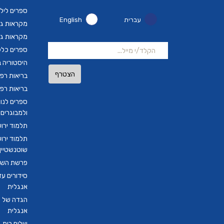
ספרים ליל
עברית
English
מקראות גד
מקראות גד
ספרים כלל
היסטוריה ב
הצטרף
בריאות רפ
בריאות רפ
ספרים לנו
ולמבוגרים
תלמוד ירו
תלמוד ירו
שוטנשטיין ב
פרשת השבו
סידורים ע
אנגלית
הגדה של פ
אנגלית
שלום בית