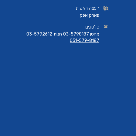
הפצה ראשית
פארק אפק
טלפונים
מחסן 03-5798187 חנות 03-5792612
051-579-8187