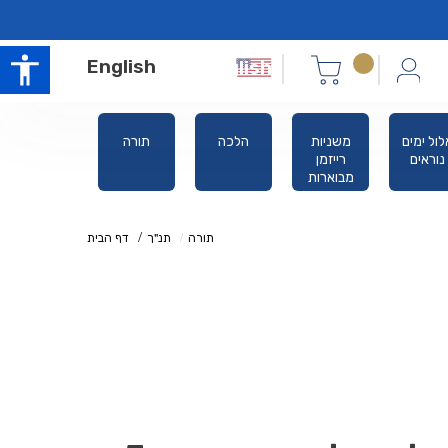
English
לול ימים
משניות
הלכה
תורה
סידורים
נוראים
רייזמן
מבוארות
תורה
תנ"ך
דף הבית