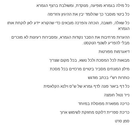
כל מילה בגמרא מופיעה, מנוקדת, ומשולבת ברצף הגמרא
כל ביטוי מוסבר כך שהלומד יבין את ההיגיון והזרימה
כל שאלה, תשובה, הוכחה והפרכה מובאים כדי שהקורא יידע לאן לוקחת אותו
הגמרא
ההערות מרחיבות את הסבר נקודות הגמרא, ומסבירות רעיונות לא מוכרים
מבלי להפריע לשטף הטקסט.
דיאגרמות מפורטות
מבואות לכל המסכת ולכל נושא, בכל מקום שצריך
מילון המונחים מסביר ביטויים מרכזיים בכל מסכת
כותרות רש"י בכתב מודגש
כל דף ביאור פונה לדף גמרא של ש"ס וילנא הקלאסית
נייר נטול חומצה
כריכה מפוארת מפוסלת במיוחד
כריכת ספריית דלוקס מחוזקת לשימוש ארוך
סמן סרט