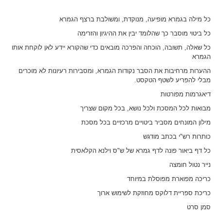
כל מילה בגמרא מופיעה, מנוקדת, ומשולבת ברצף הגמרא
כל ביטוי מוסבר כך שהלומד יבין את ההיגיון והזרימה
כל שאלה, תשובה, הוכחה והפרכה מובאים כדי שהקורא יידע לאן לוקחת אותו
הגמרא
ההערות מרחיבות את הסבר נקודות הגמרא, ומסבירות רעיונות לא מוכרים
מבלי להפריע לשטף הטקסט.
דיאגרמות מפורטות
מבואות לכל המסכת ולכל נושא, בכל מקום שצריך
מילון המונחים מסביר ביטויים מרכזיים בכל מסכת
כותרות רש"י בכתב מודגש
כל דף ביאור פונה לדף גמרא של ש"ס וילנא הקלאסית
נייר נטול חומצה
כריכה מפוארת מפוסלת במיוחד
כריכת ספריית דלוקס מחוזקת לשימוש ארוך
סמן סרט