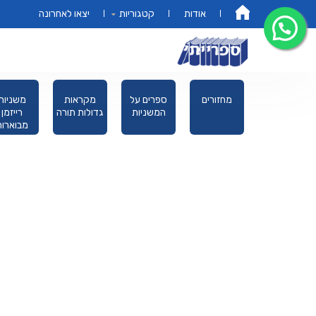
אודות
קטגוריות
יצאו לאחרונה
דף הבית
ספרים
מחזורים
ספרים על
מקראות
משניות
מנויילנים
המשניות
גדולות תורה
רייזמן
לילדים
מבוארות
מהדורת כ