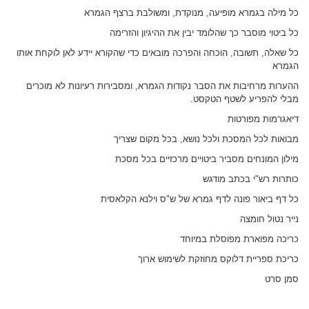
כל מילה בגמרא מופיעה, מנוקדת, ומשולבת ברצף הגמרא
כל ביטוי מוסבר כך שהלומד יבין את ההיגיון והזרימה
כל שאלה, תשובה, הוכחה והפרכה מובאים כדי שהקורא יידע לאן לוקחת אותו
הגמרא
ההערות מרחיבות את הסבר נקודות הגמרא, ומסבירות רעיונות לא מוכרים
מבלי להפריע לשטף הטקסט.
דיאגרמות מפורטות
מבואות לכל המסכת ולכל נושא, בכל מקום שצריך
מילון המונחים מסביר ביטויים מרכזיים בכל מסכת
כותרות רש"י בכתב מודגש
כל דף ביאור פונה לדף גמרא של ש"ס וילנא הקלאסית
נייר נטול חומצה
כריכה מפוארת מפוסלת במיוחד
כריכת ספריית דלוקס מחוזקת לשימוש ארוך
סמן סרט