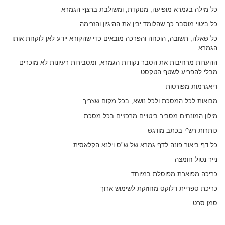
כל מילה בגמרא מופיעה, מנוקדת, ומשולבת ברצף הגמרא
כל ביטוי מוסבר כך שהלומד יבין את ההיגיון והזרימה
כל שאלה, תשובה, הוכחה והפרכה מובאים כדי שהקורא יידע לאן לוקחת אותו
הגמרא
ההערות מרחיבות את הסבר נקודות הגמרא, ומסבירות רעיונות לא מוכרים
מבלי להפריע לשטף הטקסט.
דיאגרמות מפורטות
מבואות לכל המסכת ולכל נושא, בכל מקום שצריך
מילון המונחים מסביר ביטויים מרכזיים בכל מסכת
כותרות רש"י בכתב מודגש
כל דף ביאור פונה לדף גמרא של ש"ס וילנא הקלאסית
נייר נטול חומצה
כריכה מפוארת מפוסלת במיוחד
כריכת ספריית דלוקס מחוזקת לשימוש ארוך
סמן סרט