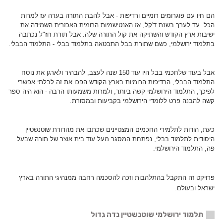
הם חיו עם פוגרומים רומיים ורדיפות - אבל להבת התורה בערה עז למרות
הכל. עד לערך בשנת ד'קל, אז האנטישמיות הרומית האכזרית השמידה את
ישיבות ארץ הקודש והשתיקה את קול התורה שלה. אבל תורת חז"ל נכתבה
בתלמוד ירושלמי, כשם שתורת בבל התבטאה בתלמוד בבלי - התלמוד הבבלי.
אבל בעוד שלחכמי בבל היו עוד 150 שנה לעצב, להבהיר ולארגן את נוסח
התלמוד הבבלי, הרדיפות הרומיות בארץ הקודש הפכו את זה לבלתי אפשרי.
לפיכך, התלמוד הירושלמי קשה ביותר, ולמרות משמעותו הרבה - הוא היה ספר
קשה להבנה פרט ללומדי הירושלמי בקביעות ובמסורת.
כעת, הודות לתלמידי החכמים המצטיינים שכתבו את מהדורת שוטנשטיין
היסודית לתלמוד בבלי, נפתחת המסגר מעל עוד בית אוצר של תורה שבעל
פה, התלמוד הירושלמי.
פרויקט זה התקבל בהתלהבות וזכה להסכמה רחבה ממנהיגי התורה בארץ
ישראל ובעולם.
תלמוד ירושלמי שוטנשטיין נדה גדול