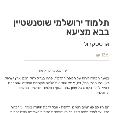
תלמוד ירושלמי שוטנשטיין
בבא מציעא
ארטסקרול
136 ₪
פורמט:
כריכה קשה
במשך חמישה דורות של תקופת התלמוד, פרחו בגליל גדולי חכמי ארץ ישראל.
כאן, כמו חכמי בבל, דנו, פירשו והורו את הלכות ועקרונות המשנה שהתקבלו
בסיני. לימוד הקודש של אותן שנים נאסף בתלמוד ירושלמי - התלמוד
הירושלמי.
הם חיו עם פוגרומים רומיים ורדיפות - אבל להבת התורה בערה עז למרות
הכל. עד לערך בשנת ד'קל, אז האנטישמיות הרומית האכזרית השמידה את