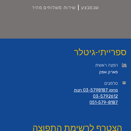
שבמבצע
שירות משלוחים מהיר
ספרייתי-גיטלר
הפצה ראשית
פארק אפק
טלפונים
מחסן 03-5798187 חנות
03-5792612
051-579-8187
הצטרף לרשימת התפוצה