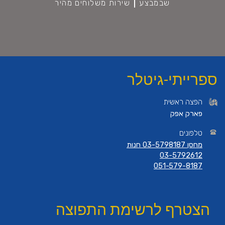
שבמבצע
שירות משלוחים מהיר
ספרייתי-גיטלר
הפצה ראשית
פארק אפק
טלפונים
מחסן 03-5798187 חנות
03-5792612
051-579-8187
הצטרף לרשימת התפוצה