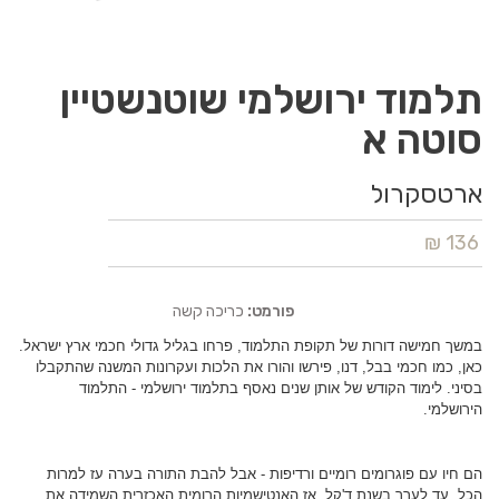
תלמוד ירושלמי שוטנשטיין
סוטה א
ארטסקרול
136 ₪
פורמט:
כריכה קשה
במשך חמישה דורות של תקופת התלמוד, פרחו בגליל גדולי חכמי ארץ ישראל.
כאן, כמו חכמי בבל, דנו, פירשו והורו את הלכות ועקרונות המשנה שהתקבלו
בסיני. לימוד הקודש של אותן שנים נאסף בתלמוד ירושלמי - התלמוד
הירושלמי.
הם חיו עם פוגרומים רומיים ורדיפות - אבל להבת התורה בערה עז למרות
הכל. עד לערך בשנת ד'קל, אז האנטישמיות הרומית האכזרית השמידה את