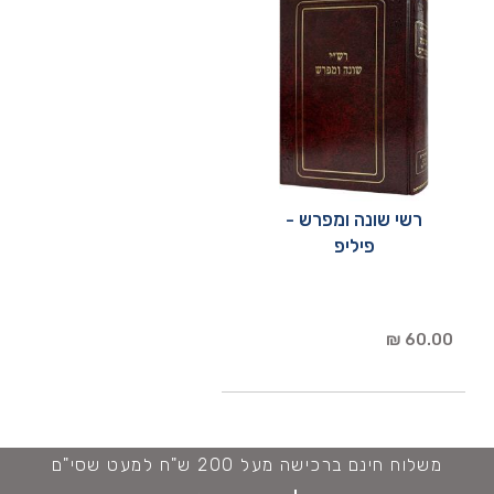
רשי שונה ומפרש -
פיליפ
60.00 ₪
משלוח חינם ברכישה מעל 200 ש"ח למעט שסי"ם