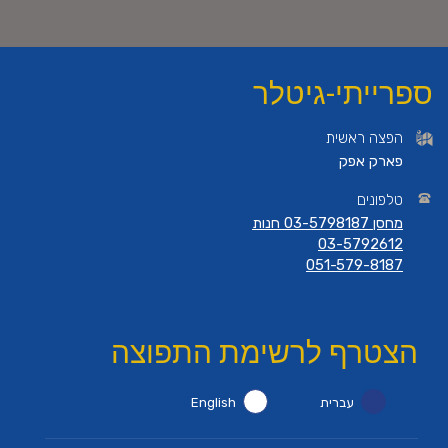
ספרייתי-גיטלר
הפצה ראשית
פארק אפק
טלפונים
מחסן 03-5798187 חנות
03-5792612
051-579-8187
הצטרף לרשימת התפוצה
עברית
English