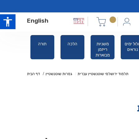
English
אלול ימים
משניות
הלכה
תורה
ס
נוראים
רייזמן
מבוארות
תלמוד ירושלמי שוטנשטיין עברית
גמרות שוטנשטיין
דף הבית