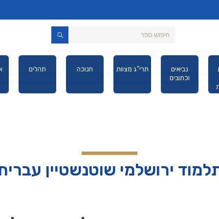
משניות
נביאים
תרי"ג מצוות
חנוכה
תהלים
רייזמן
וכתובים
מבוארות
מהדורת כיס
למוד ירושלמי שוטנשטיין עברית