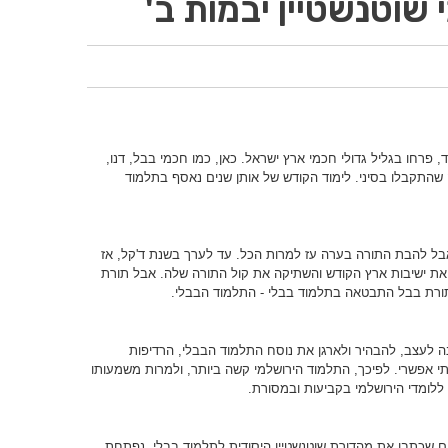
שוטנשטיין יבמות ב'
רחו בגליל גדולי חכמי ארץ ישראל. כאן, כמו חכמי בבל, דנו,
 שהתקבלו בסיני. לימוד הקודש של אותן שנים נאסף בתלמוד
 אבל להבת התורה בערה עז למרות הכל. עד לערך בשנת ד'קל, אז
את ישיבות ארץ הקודש והשתיקה את קול התורה שלה. אבל תורת
ורת בבל התבטאה בתלמוד בבלי - התלמוד הבבלי.
עוד שלחכמי בבל היו עוד 150 שנה לעצב, להבהיר ולארגן את נוסח התלמוד הבבלי, הרדיפות
י אפשרי. לפיכך, התלמוד הירושלמי קשה ביותר, ולמרות משמעותו
לומדי הירושלמי בקביעות ובמסורת.
ם שכתבו את מהדורת שוטנשטיין היסודית לתלמוד בבלי, נפתחת