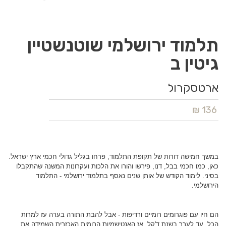
תלמוד ירושלמי שוטנשטיין
גיטין ב
ארטסקרול
136 ₪
במשך חמישה דורות של תקופת התלמוד, פרחו בגליל גדולי חכמי ארץ ישראל.
כאן, כמו חכמי בבל, דנו, פירשו והורו את הלכות ועקרונות המשנה שהתקבלו
בסיני. לימוד הקודש של אותן שנים נאסף בתלמוד ירושלמי - התלמוד
הירושלמי.
הם חיו עם פוגרומים רומיים ורדיפות - אבל להבת התורה בערה עז למרות
הכל. עד לערך בשנת ד'קל, אז האנטישמיות הרומית האכזרית השמידה את