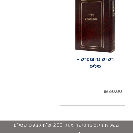
רשי שונה ומפרש -
פיליפ
60.00 ₪
משלוח חינם ברכישה מעל 200 ש"ח למעט שסי"ם