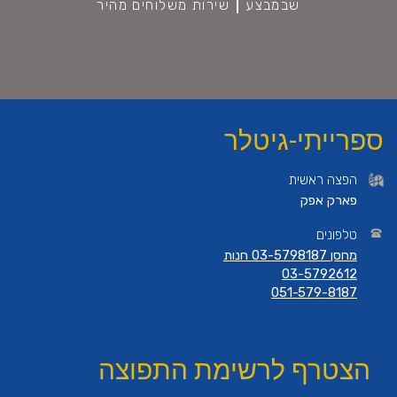
שבמבצע
שירות משלוחים מהיר
ספרייתי-גיטלר
הפצה ראשית
פארק אפק
טלפונים
מחסן 03-5798187 חנות
03-5792612
051-579-8187
הצטרף לרשימת התפוצה