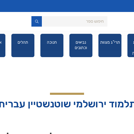
תרי"ג מצוות
נביאים
חנוכה
תהלים
א
וכתובים
יס
למוד ירושלמי שוטנשטיין עברית