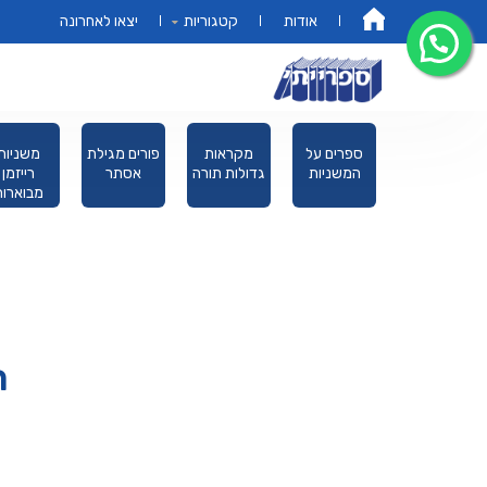
אודות
קטגוריות
יצאו לאחרונה
דף הבית
מחזורים
ספרים על
מקראות
פורים מגילת
משניות
המשניות
גדולות תורה
אסתר
רייזמן
מבוארות
מהדורת כ
ת