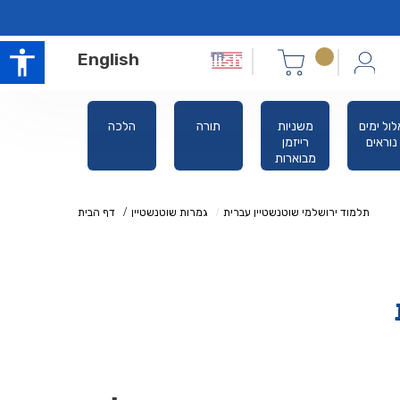
English
לול ימים
משניות
תורה
הלכה
סידורים
נוראים
רייזמן
מבוארות
תלמוד ירושלמי שוטנשטיין עברית
גמרות שוטנשטיין
דף הבית