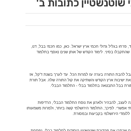
 שוטנשטיין כתובות ב'
רחו בגליל גדולי חכמי ארץ ישראל. כאן, כמו חכמי בבל, דנו,
 שהתקבלו בסיני. לימוד הקודש של אותן שנים נאסף בתלמוד
 אבל להבת התורה בערה עז למרות הכל. עד לערך בשנת ד'קל, אז
את ישיבות ארץ הקודש והשתיקה את קול התורה שלה. אבל תורת
ורת בבל התבטאה בתלמוד בבלי - התלמוד הבבלי.
עוד שלחכמי בבל היו עוד 150 שנה לעצב, להבהיר ולארגן את נוסח התלמוד הבבלי, הרדיפות
י אפשרי. לפיכך, התלמוד הירושלמי קשה ביותר, ולמרות משמעותו
לומדי הירושלמי בקביעות ובמסורת.
ם שכתבו את מהדורת שוטנשטיין היסודית לתלמוד בבלי, נפתחת