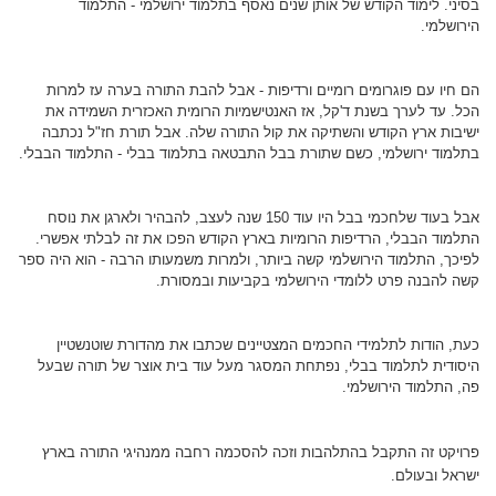
בסיני. לימוד הקודש של אותן שנים נאסף בתלמוד ירושלמי - התלמוד
הירושלמי.
הם חיו עם פוגרומים רומיים ורדיפות - אבל להבת התורה בערה עז למרות
הכל. עד לערך בשנת ד'קל, אז האנטישמיות הרומית האכזרית השמידה את
ישיבות ארץ הקודש והשתיקה את קול התורה שלה. אבל תורת חז"ל נכתבה
בתלמוד ירושלמי, כשם שתורת בבל התבטאה בתלמוד בבלי - התלמוד הבבלי.
אבל בעוד שלחכמי בבל היו עוד 150 שנה לעצב, להבהיר ולארגן את נוסח
התלמוד הבבלי, הרדיפות הרומיות בארץ הקודש הפכו את זה לבלתי אפשרי.
לפיכך, התלמוד הירושלמי קשה ביותר, ולמרות משמעותו הרבה - הוא היה ספר
קשה להבנה פרט ללומדי הירושלמי בקביעות ובמסורת.
כעת, הודות לתלמידי החכמים המצטיינים שכתבו את מהדורת שוטנשטיין
היסודית לתלמוד בבלי, נפתחת המסגר מעל עוד בית אוצר של תורה שבעל
פה, התלמוד הירושלמי.
פרויקט זה התקבל בהתלהבות וזכה להסכמה רחבה ממנהיגי התורה בארץ
ישראל ובעולם.