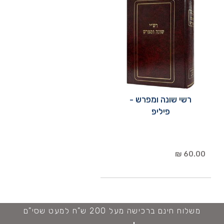
רשי שונה ומפרש -
פיליפ
60.00 ₪
משלוח חינם ברכישה מעל 200 ש"ח למעט שסי"ם