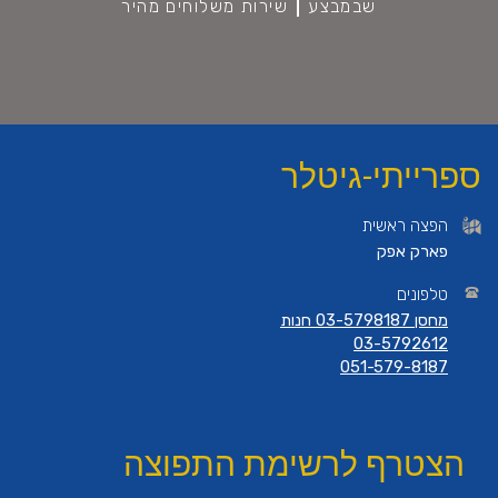
שבמבצע
שירות משלוחים מהיר
ספרייתי-גיטלר
הפצה ראשית
פארק אפק
טלפונים
מחסן 03-5798187 חנות
03-5792612
051-579-8187
הצטרף לרשימת התפוצה