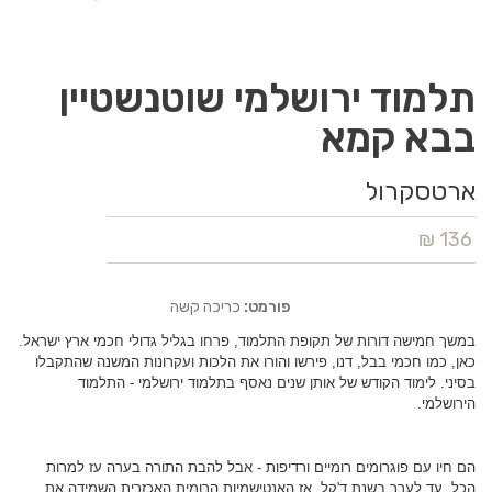
תלמוד ירושלמי שוטנשטיין
בבא קמא
ארטסקרול
136 ₪
פורמט:
כריכה קשה
במשך חמישה דורות של תקופת התלמוד, פרחו בגליל גדולי חכמי ארץ ישראל.
כאן, כמו חכמי בבל, דנו, פירשו והורו את הלכות ועקרונות המשנה שהתקבלו
בסיני. לימוד הקודש של אותן שנים נאסף בתלמוד ירושלמי - התלמוד
הירושלמי.
הם חיו עם פוגרומים רומיים ורדיפות - אבל להבת התורה בערה עז למרות
הכל. עד לערך בשנת ד'קל, אז האנטישמיות הרומית האכזרית השמידה את