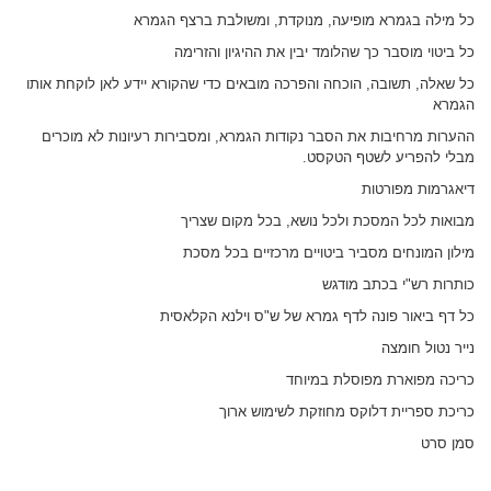
כל מילה בגמרא מופיעה, מנוקדת, ומשולבת ברצף הגמרא
כל ביטוי מוסבר כך שהלומד יבין את ההיגיון והזרימה
כל שאלה, תשובה, הוכחה והפרכה מובאים כדי שהקורא יידע לאן לוקחת אותו
הגמרא
ההערות מרחיבות את הסבר נקודות הגמרא, ומסבירות רעיונות לא מוכרים
מבלי להפריע לשטף הטקסט.
דיאגרמות מפורטות
מבואות לכל המסכת ולכל נושא, בכל מקום שצריך
מילון המונחים מסביר ביטויים מרכזיים בכל מסכת
כותרות רש"י בכתב מודגש
כל דף ביאור פונה לדף גמרא של ש"ס וילנא הקלאסית
נייר נטול חומצה
כריכה מפוארת מפוסלת במיוחד
כריכת ספריית דלוקס מחוזקת לשימוש ארוך
סמן סרט