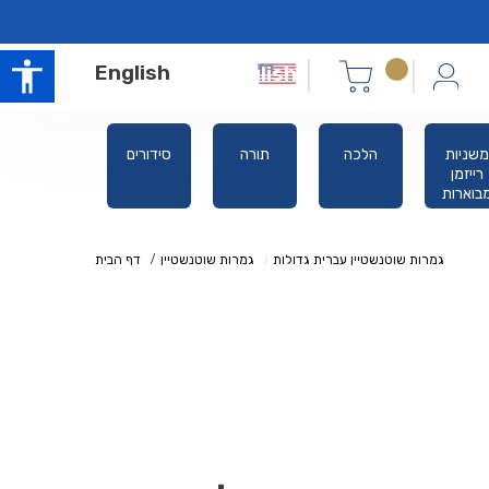
English
משניות
הלכה
תורה
סידורים
אלול ימים
רייזמן
נוראים
בוארות
גמרות שוטנשטיין עברית גדולות
גמרות שוטנשטיין
דף הבית