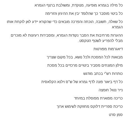
כל מילה בגמרא מופיעה, מנוקדת, ומשולבת ברצף הגמרא
כל ביטוי מוסבר כך שהלומד יבין את ההיגיון והזרימה
כל שאלה, תשובה, הוכחה והפרכה מובאים כדי שהקורא יידע לאן לוקחת אותו
הגמרא
ההערות מרחיבות את הסבר נקודות הגמרא, ומסבירות רעיונות לא מוכרים
מבלי להפריע לשטף הטקסט.
דיאגרמות מפורטות
מבואות לכל המסכת ולכל נושא, בכל מקום שצריך
מילון המונחים מסביר ביטויים מרכזיים בכל מסכת
כותרות רש"י בכתב מודגש
כל דף ביאור פונה לדף גמרא של ש"ס וילנא הקלאסית
נייר נטול חומצה
כריכה מפוארת מפוסלת במיוחד
כריכת ספריית דלוקס מחוזקת לשימוש ארוך
סמן סרט