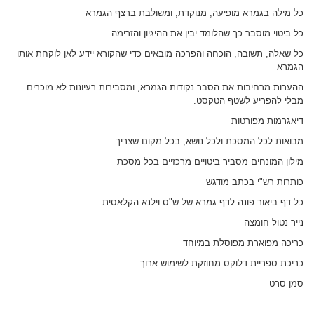
כל מילה בגמרא מופיעה, מנוקדת, ומשולבת ברצף הגמרא
כל ביטוי מוסבר כך שהלומד יבין את ההיגיון והזרימה
כל שאלה, תשובה, הוכחה והפרכה מובאים כדי שהקורא יידע לאן לוקחת אותו
הגמרא
ההערות מרחיבות את הסבר נקודות הגמרא, ומסבירות רעיונות לא מוכרים
מבלי להפריע לשטף הטקסט.
דיאגרמות מפורטות
מבואות לכל המסכת ולכל נושא, בכל מקום שצריך
מילון המונחים מסביר ביטויים מרכזיים בכל מסכת
כותרות רש"י בכתב מודגש
כל דף ביאור פונה לדף גמרא של ש"ס וילנא הקלאסית
נייר נטול חומצה
כריכה מפוארת מפוסלת במיוחד
כריכת ספריית דלוקס מחוזקת לשימוש ארוך
סמן סרט