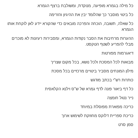
כל מילה בגמרא מופיעה, מנוקדת, ומשולבת ברצף הגמרא
כל ביטוי מוסבר כך שהלומד יבין את ההיגיון והזרימה
כל שאלה, תשובה, הוכחה והפרכה מובאים כדי שהקורא יידע לאן לוקחת אותו
הגמרא
ההערות מרחיבות את הסבר נקודות הגמרא, ומסבירות רעיונות לא מוכרים
מבלי להפריע לשטף הטקסט.
דיאגרמות מפורטות
מבואות לכל המסכת ולכל נושא, בכל מקום שצריך
מילון המונחים מסביר ביטויים מרכזיים בכל מסכת
כותרות רש"י בכתב מודגש
כל דף ביאור פונה לדף גמרא של ש"ס וילנא הקלאסית
נייר נטול חומצה
כריכה מפוארת מפוסלת במיוחד
כריכת ספריית דלוקס מחוזקת לשימוש ארוך
סמן סרט