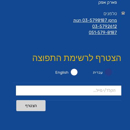
פארק אפק
טלפונים
מחסן 03-5798187 חנות
03-5792612
051-579-8187
הצטרף לרשימת התפוצה
עברית
English
הצטרף