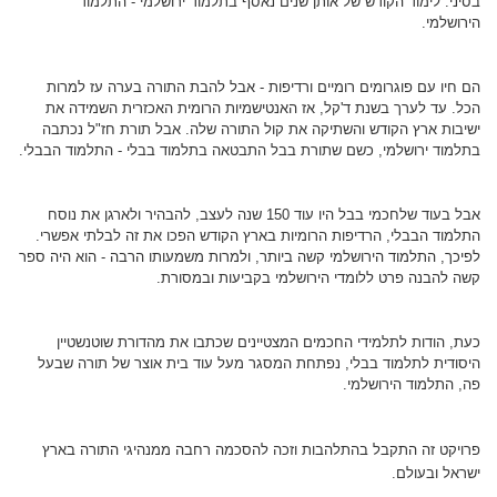
בסיני. לימוד הקודש של אותן שנים נאסף בתלמוד ירושלמי - התלמוד
הירושלמי.
הם חיו עם פוגרומים רומיים ורדיפות - אבל להבת התורה בערה עז למרות
הכל. עד לערך בשנת ד'קל, אז האנטישמיות הרומית האכזרית השמידה את
ישיבות ארץ הקודש והשתיקה את קול התורה שלה. אבל תורת חז"ל נכתבה
בתלמוד ירושלמי, כשם שתורת בבל התבטאה בתלמוד בבלי - התלמוד הבבלי.
אבל בעוד שלחכמי בבל היו עוד 150 שנה לעצב, להבהיר ולארגן את נוסח
התלמוד הבבלי, הרדיפות הרומיות בארץ הקודש הפכו את זה לבלתי אפשרי.
לפיכך, התלמוד הירושלמי קשה ביותר, ולמרות משמעותו הרבה - הוא היה ספר
קשה להבנה פרט ללומדי הירושלמי בקביעות ובמסורת.
כעת, הודות לתלמידי החכמים המצטיינים שכתבו את מהדורת שוטנשטיין
היסודית לתלמוד בבלי, נפתחת המסגר מעל עוד בית אוצר של תורה שבעל
פה, התלמוד הירושלמי.
פרויקט זה התקבל בהתלהבות וזכה להסכמה רחבה ממנהיגי התורה בארץ
ישראל ובעולם.