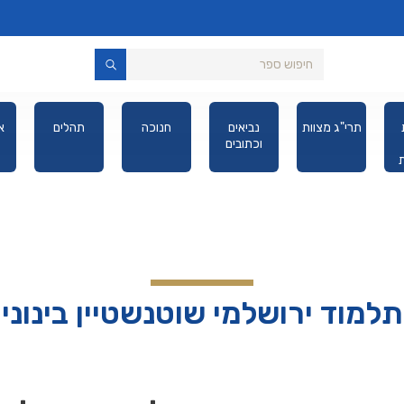
משניות
תרי"ג מצוות
נביאים
חנוכה
תהלים
רייזמן
וכתובים
מבוארות
דורת כיס
תלמוד ירושלמי שוטנשטיין בינוני