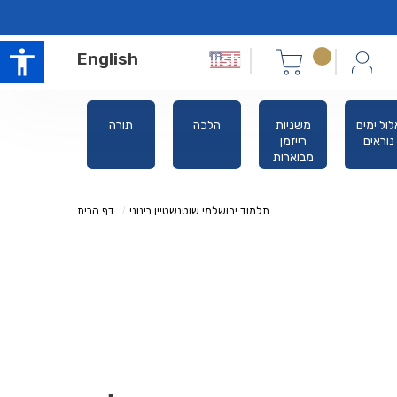
English
אלול ימים
משניות
הלכה
תורה
סידו
נוראים
רייזמן
מבוארות
תלמוד ירושלמי שוטנשטיין בינוני
דף הבית