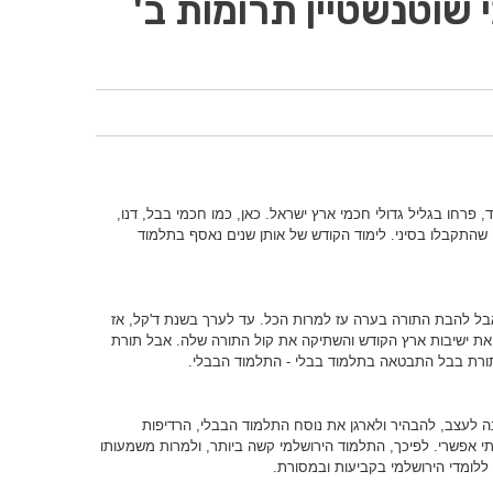
 שוטנשטיין תרומות ב'
רחו בגליל גדולי חכמי ארץ ישראל. כאן, כמו חכמי בבל, דנו,
 שהתקבלו בסיני. לימוד הקודש של אותן שנים נאסף בתלמוד
 אבל להבת התורה בערה עז למרות הכל. עד לערך בשנת ד'קל, אז
את ישיבות ארץ הקודש והשתיקה את קול התורה שלה. אבל תורת
ורת בבל התבטאה בתלמוד בבלי - התלמוד הבבלי.
עוד שלחכמי בבל היו עוד 150 שנה לעצב, להבהיר ולארגן את נוסח התלמוד הבבלי, הרדיפות
י אפשרי. לפיכך, התלמוד הירושלמי קשה ביותר, ולמרות משמעותו
לומדי הירושלמי בקביעות ובמסורת.