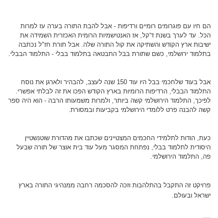
הם חיו עם פוגרומים רומיים ורדיפות - אבל להבת התורה בערה עז למרות
הכל. עד לערך בשנת ד'קל, אז האנטישמיות הרומית האכזרית השמידה את
ישיבות ארץ הקודש והשתיקה את קול התורה שלה. אבל תורת חז"ל נכתבה
בתלמוד ירושלמי, כשם שתורת בבל התבטאה בתלמוד בבלי - התלמוד הבבלי.
אבל בעוד שלחכמי בבל היו עוד 150 שנה לעצב, להבהיר ולארגן את נוסח
התלמוד הבבלי, הרדיפות הרומיות בארץ הקודש הפכו את זה לבלתי אפשרי.
לפיכך, התלמוד הירושלמי קשה ביותר, ולמרות משמעותו הרבה - הוא היה ספר
קשה להבנה פרט ללומדי הירושלמי בקביעות ובמסורת.
כעת, הודות לתלמידי החכמים המצטיינים שכתבו את מהדורת שוטנשטיין
היסודית לתלמוד בבלי, נפתחת המסגר מעל עוד בית אוצר של תורה שבעל
פה, התלמוד הירושלמי.
פרויקט זה התקבל בהתלהבות וזכה להסכמה רחבה ממנהיגי התורה בארץ
ישראל ובעולם.