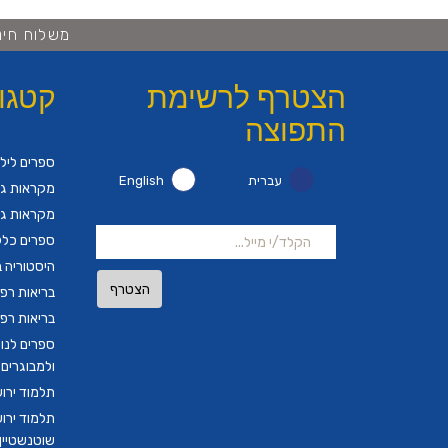
משלוח חינם ברכישה 
הצטרף לרשימת
קטגו
התפוצה
ספרים ליל
עברית
English
מקראות גד
מקראות גד
ספרים כלל
היסטוריה ב
הצטרף
בריאות רפ
בריאות רפ
ספרים לנו
ולמבוגרים
תלמוד ירו
תלמוד ירו
שוטנשטיין ב