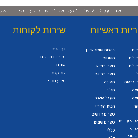
מעל 200 ש"ח למעט שסי"ם שבמבצע
שירות משלו
ריות ראשיות
שירות לקוחות
דף הבית
דים
גמרות שוטנשטיין
מדיניות פרטיות
ולות
משניות
אודות
ולות
ספרי קודש
צור קשר
י
ספרי קריאה
מידע נוסף
יוגרפיה
תפילה
ואה
תנ"ך
ואה
מעגל השנה
ער
הבית היהודי
ספרים חדשים
שלמי עברית
ספרים שונים
שלמי
כללי
ינוני