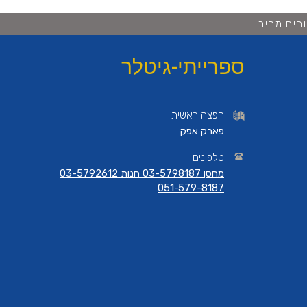
חים מהיר
ספרייתי-גיטלר
הפצה ראשית
פארק אפק
טלפונים
מחסן 03-5798187 חנות 03-5792612
051-579-8187