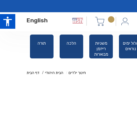
English
לול ימים
משניות
הלכה
תורה
סידורים
נוראים
רייזמן
מבוארות
חינוך ילדים
הבית היהודי
דף הבית