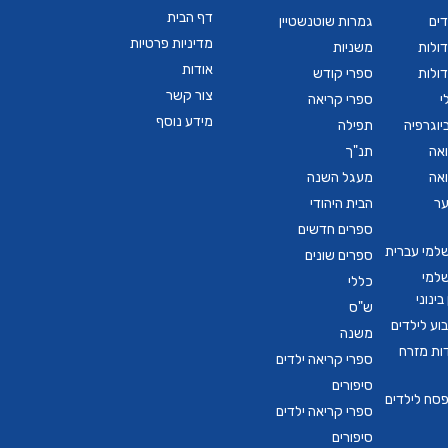
דף הבית
דים
גמרות שוטנשטיין
מדיניות פרטיות
ולות
משניות
אודות
ולות
ספרי קודש
צור קשר
י
ספרי קריאה
מידע נוסף
יוגרפיה
תפילה
ואה
תנ"ך
ואה
מעגל השנה
ער
הבית היהודי
ספרים חדשים
שלמי עברית
ספרים שונים
שלמי
כללי
ינוני
ש"ס
ע לילדים
משנה
דות מזרח
ספרי קריאה ילדים
סיפורים
סח לילדים
ספרי קריאה ילדים
סיפורים