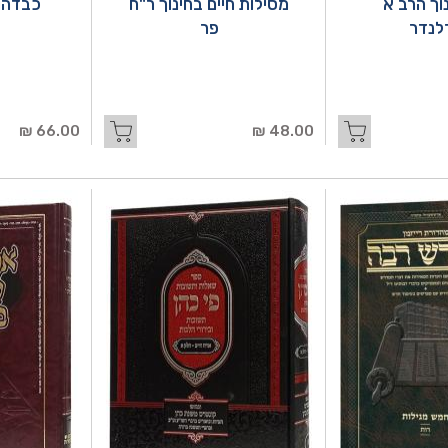
וך הרב א
מסילות חיים בחינוך ר"ח
כבדהו 
לנדר
פר
66.00 ₪
48.00 ₪