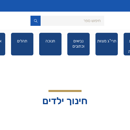
תרי"ג מצוות
נביאים
חנוכה
תהלים
א
וכתובים
יס
חינוך ילדים