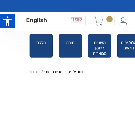
English
לול ימים
משניות
תורה
הלכה
סידורים
נוראים
רייזמן
מבוארות
חינוך ילדים
הבית היהודי
דף הבית