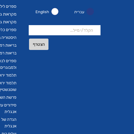
ספרים ליל
עברית
English
מקראות גד
מקראות גד
ספרים כלל
היסטוריה ב
הצטרף
בריאות רפ
בריאות רפ
ספרים לנו
ולמבוגרים
תלמוד ירו
תלמוד ירו
שוטנשטיין ב
פרשת השבו
סידורים ע
אנגלית
הגדה של פ
אנגלית
שלום בית