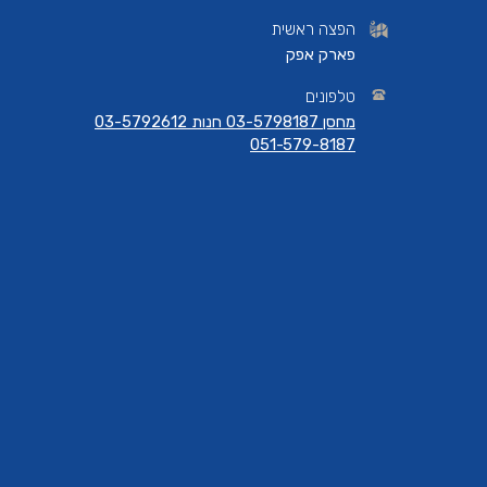
הפצה ראשית
פארק אפק
טלפונים
מחסן 03-5798187 חנות 03-5792612
051-579-8187