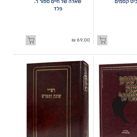
יט קסמים
שאלה של חיים ספור ר.
פלד
69.00 ₪