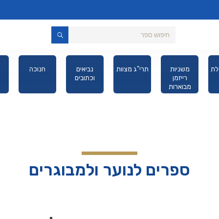
לת
משניות
תרי"ג מצוות
נביאים
חנוכה
רייזמן
וכתובים
מבוארות
מהדורת כיס
ספרים לנוער ולמבוגרים