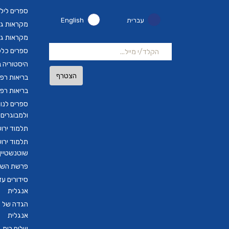
ספרים ליל
עברית
English
מקראות גד
מקראות גד
ספרים כלל
היסטוריה ב
הצטרף
בריאות רפ
בריאות רפ
ספרים לנו
ולמבוגרים
תלמוד ירו
תלמוד ירו
שוטנשטיין ב
פרשת השבו
סידורים ע
אנגלית
הגדה של פ
אנגלית
שלום בית