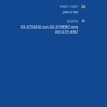
הפצה ראשית
פארק אפק
טלפונים
מחסן 03-5798187 חנות 03-5792612
051-579-8187