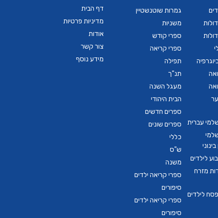
דף הבית
דים
גמרות שוטנשטיין
מדיניות פרטיות
ולות
משניות
אודות
ולות
ספרי קודש
צור קשר
י
ספרי קריאה
מידע נוסף
יוגרפיה
תפילה
ואה
תנ"ך
ואה
מעגל השנה
ער
הבית היהודי
ספרים חדשים
שלמי עברית
ספרים שונים
שלמי
כללי
ינוני
ש"ס
ע לילדים
משנה
דות מזרח
ספרי קריאה ילדים
סיפורים
סח לילדים
ספרי קריאה ילדים
סיפורים