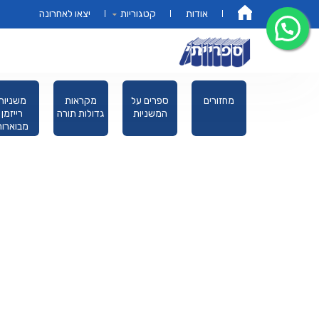
אודות
קטגוריות
יצאו לאחרונה
דף הבית
ספרים
מחזורים
ספרים על
מקראות
משניות
מנויילנים
המשניות
גדולות תורה
רייזמן
לילדים
מבוארות
מהדורת כ