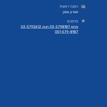
הפצה ראשית
פארק אפק
טלפונים
מחסן 03-5798187 חנות 03-5792612
051-579-8187