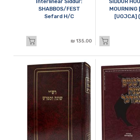
Interlinear Siddur:
SIDDUR HOU
SHABBOS/FEST
MOURNING [
Sefard H/C
[UOJCA] 
135.00 ₪