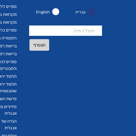
ספרים ליל
עברית
English
מקראות גד
מקראות גד
ספרים כלל
היסטוריה ב
הצטרף
בריאות רפ
בריאות רפ
ספרים לנו
ולמבוגרים
תלמוד ירו
תלמוד ירו
שוטנשטיין ב
פרשת השבו
סידורים ע
אנגלית
הגדה של פ
אנגלית
שלום בית