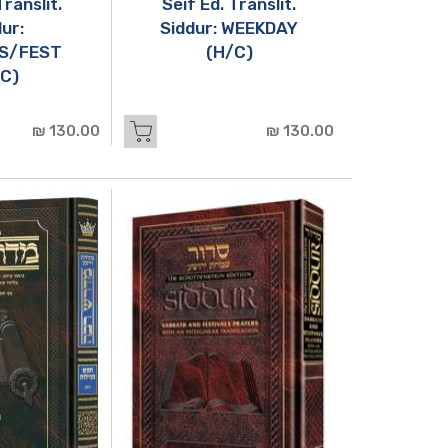
Translit.
Seif Ed. Translit.
ur:
Siddur: WEEKDAY
S/FEST
(H/C)
C)
130.00 ₪
130.00 ₪