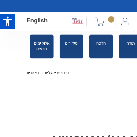
English
תורה
הלכה
סידורים
אלול ימים
משניות
נוראים
רייזמן
מבוארות
סידורים אנגלית
דף הבית