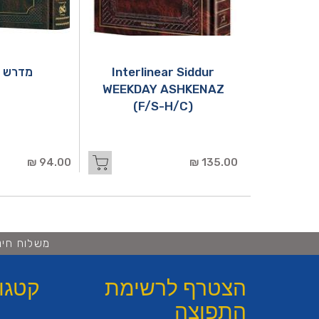
Interlinear Siddur
מדרש ר
WEEKDAY ASHKENAZ
(F/S-H/C)
94.00 ₪
135.00 ₪
משלוח חינם ברכישה 
הצטרף לרשימת
קטגו
התפוצה