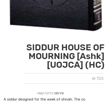
SIDDUR HOUSE OF
MOURNING [Ashk]
[UOJCA] (HC)
126 ₪
פורמט:
כריכה קשה
A siddur designed for the week of shivah. The co