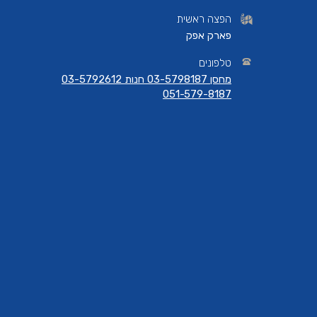
הפצה ראשית
פארק אפק
טלפונים
מחסן 03-5798187 חנות 03-5792612
051-579-8187