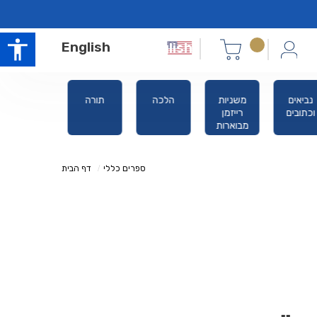
English
"ג מצוות
נביאים
משניות
הלכה
תורה
וכתובים
רייזמן
מבוארות
ספרים כללי
דף הבית