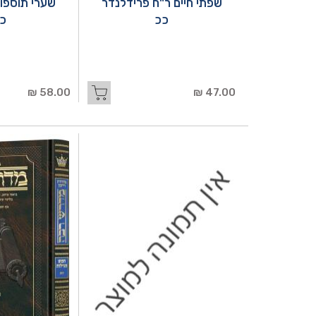
שפתי חיים ר"ח פרידלנדר
שערי תוספו
ככ
כ
58.00 ₪
47.00 ₪