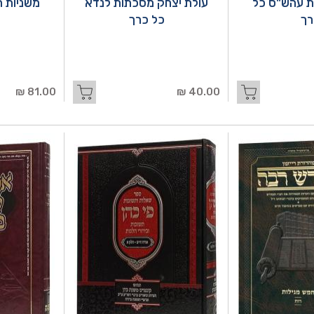
ת עהש"ס כל
עולת יצחק מסכתות לנדא
רך
כל כרך
81.00 ₪
40.00 ₪