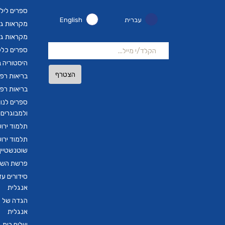
ספרים ליל
עברית
English
מקראות גד
מקראות גד
ספרים כלל
היסטוריה ב
הצטרף
בריאות רפ
בריאות רפ
ספרים לנו
ולמבוגרים
תלמוד ירו
תלמוד ירו
שוטנשטיין ב
פרשת השבו
סידורים ע
אנגלית
הגדה של פ
אנגלית
שלום בית