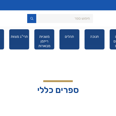
סר
ספרים
חנוכה
תהלים
משניות
תרי
מנויילנים
רייזמן
לילדים
מבוארות
מהדורת כיס
ספרים כללי