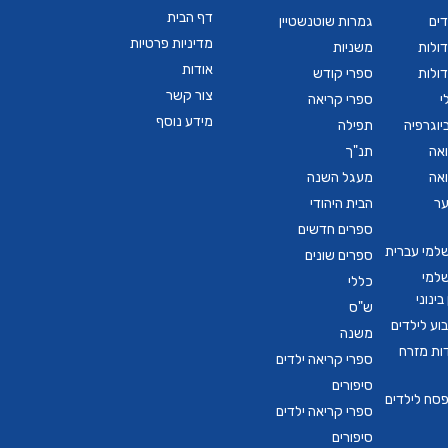
דף הבית
דים
גמרות שוטנשטיין
מדיניות פרטיות
ולות
משניות
אודות
ולות
ספרי קודש
צור קשר
י
ספרי קריאה
מידע נוסף
יוגרפיה
תפילה
ואה
תנ"ך
ואה
מעגל השנה
ער
הבית היהודי
ספרים חדשים
שלמי עברית
ספרים שונים
שלמי
כללי
ינוני
ש"ס
ע לילדים
משנה
דות מזרח
ספרי קריאה ילדים
סיפורים
סח לילדים
ספרי קריאה ילדים
סיפורים