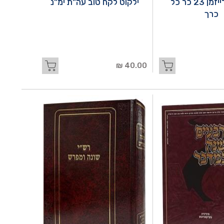
משניות רייזמן 23 כר כל
ילקוט לקח טוב עה"ת ימ"נ
כרך
40.00 ₪