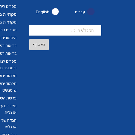
ספרים ליל
עברית
English
מקראות גד
מקראות גד
ספרים כלל
היסטוריה ב
הצטרף
בריאות רפ
בריאות רפ
ספרים לנו
ולמבוגרים
תלמוד ירו
תלמוד ירו
שוטנשטיין ב
פרשת השבו
סידורים ע
אנגלית
הגדה של פ
אנגלית
שלום בית