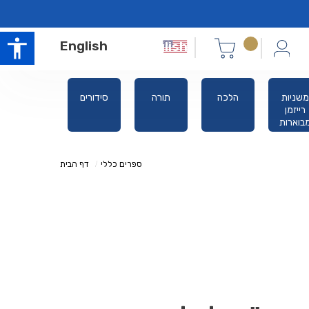
English
משניות
הלכה
תורה
סידורים
אלול ימים
רייזמן
נוראים
בוארות
ספרים כללי
דף הבית