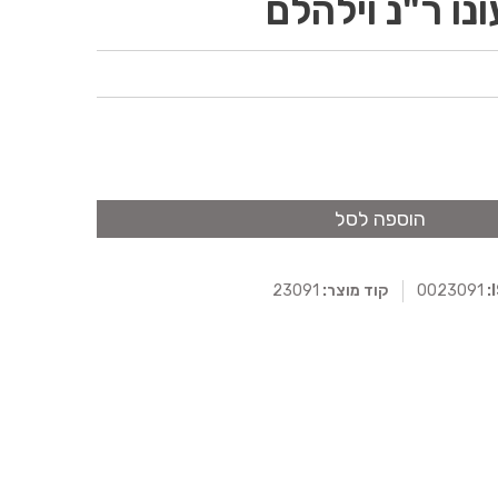
ו ר"נ וילהלם
הוספה לסל
0023091
קוד מוצר:
23091