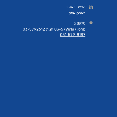
הפצה ראשית
פארק אפק
טלפונים
מחסן 03-5798187 חנות 03-5792612
051-579-8187