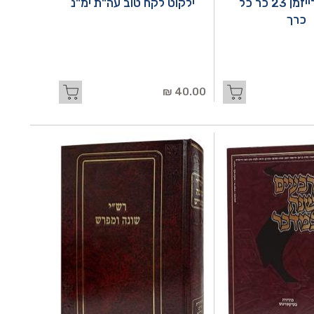
משניות רייזמן 23 כר כל
ילקוט לקח טוב עה"ת ימ"נ
כרך
40.00 ₪