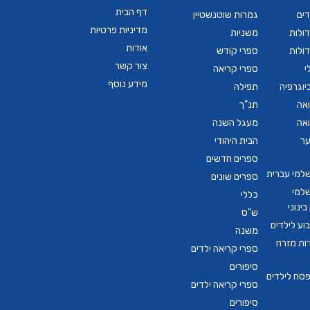
דף הבית
דים
גמרות שוטנשטיין
מדיניות פרטיות
ולות
משניות
אודות
ולות
ספרי קודש
צור קשר
י
ספרי קריאה
מידע נוסף
יוגרפיה
תפילה
ואה
תנ"ך
ואה
מעגל השנה
ער
הבית היהודי
ספרים חדשים
שלמי עברית
ספרים שונים
שלמי
כללי
ינוני
ש"ס
ע לילדים
משנה
דות מזרח
ספרי קריאה ילדים
סיפורים
סח לילדים
ספרי קריאה ילדים
סיפורים