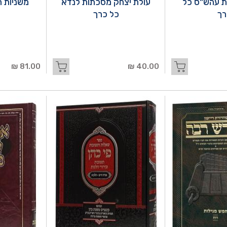
ת עהש"ס כל
עולת יצחק מסכתות לנדא
רך
כל כרך
81.00 ₪
40.00 ₪