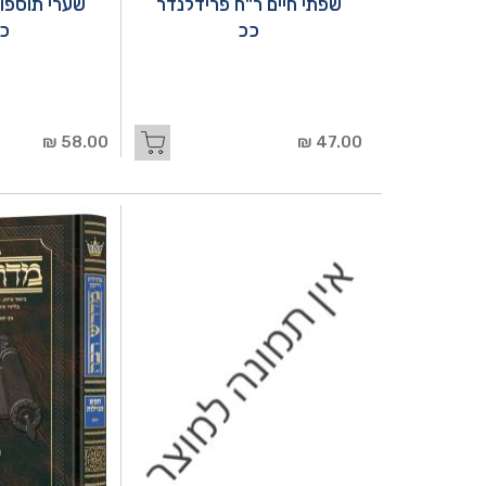
שפתי חיים ר"ח פרידלנדר
שערי תוספו
ככ
כ
58.00 ₪
47.00 ₪