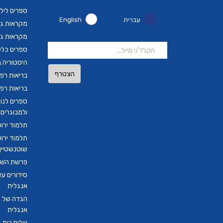
ספרים ליל
עברית
English
מקראות גד
מקראות גד
ספרים כלל
היסטוריה ב
הצטרף
בריאות רפ
בריאות רפ
ספרים לנו
ולמבוגרים
תלמוד ירו
תלמוד ירו
שוטנשטיין ב
פרשת השבו
סידורים ע
אנגלית
הגדה של פ
אנגלית
שלום בית