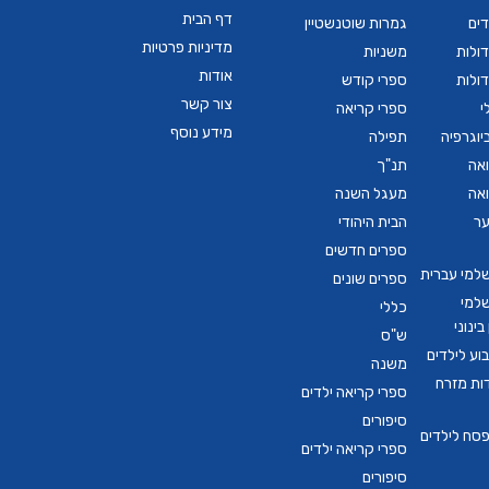
דף הבית
דים
גמרות שוטנשטיין
מדיניות פרטיות
ולות
משניות
אודות
ולות
ספרי קודש
צור קשר
י
ספרי קריאה
מידע נוסף
יוגרפיה
תפילה
ואה
תנ"ך
ואה
מעגל השנה
ער
הבית היהודי
ספרים חדשים
שלמי עברית
ספרים שונים
שלמי
כללי
ינוני
ש"ס
ע לילדים
משנה
דות מזרח
ספרי קריאה ילדים
סיפורים
סח לילדים
ספרי קריאה ילדים
סיפורים