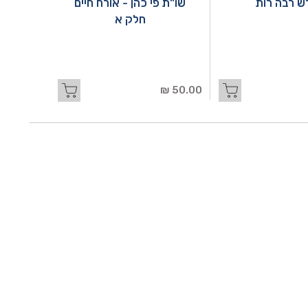
 רבה רות
שו"ת פי כהן - אורח חיים
חלק א
50.00 ₪