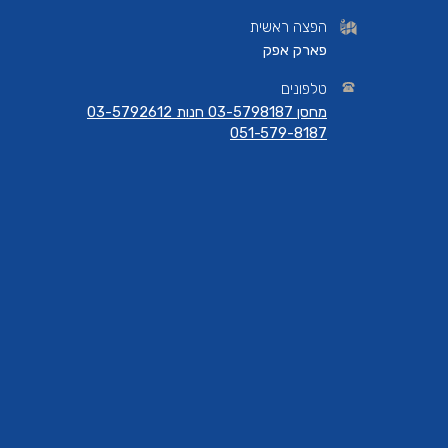
הפצה ראשית
פארק אפק
טלפונים
מחסן 03-5798187 חנות 03-5792612
051-579-8187