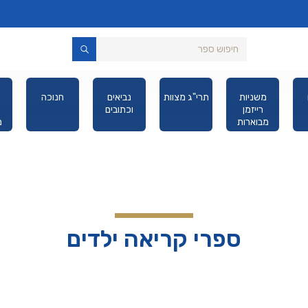
משניות
תרי"ג מצוות
נביאים
חנוכה
רייזמן
וכתובים
מבוארות
מ
מהדורת כיס
ספרי קריאה ילדים