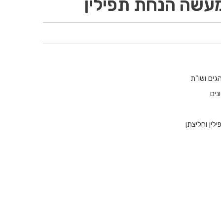
מעשה הנחת תפילין
גים ושו"ת
נים
לין וחליצתן