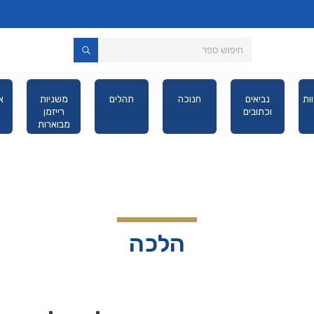
ות
נביאים
חנוכה
תהלים
משניות
א
וכתובים
רייזמן
מבוארות
מהדורת כיס
הלכה