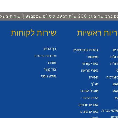
מעל 200 ש"ח למעט שסי"ם שבמבצע
שירות משלו
ריות ראשיות
שירות לקוחות
דף הבית
דים
גמרות שוטנשטיין
מדיניות פרטיות
ולות
משניות
אודות
ולות
ספרי קודש
צור קשר
י
ספרי קריאה
מידע נוסף
יוגרפיה
תפילה
ואה
תנ"ך
ואה
מעגל השנה
ער
הבית היהודי
ספרים חדשים
שלמי עברית
ספרים שונים
שלמי