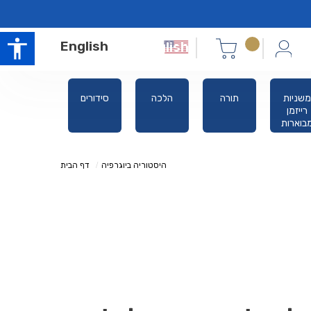
English
משניות
תורה
הלכה
סידורים
אלול ימים
רייזמן
נוראים
בוארות
היסטוריה ביוגרפיה
דף הבית