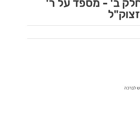
לק ב' - מספד על ר'
זצוק"ל
וש לברכה