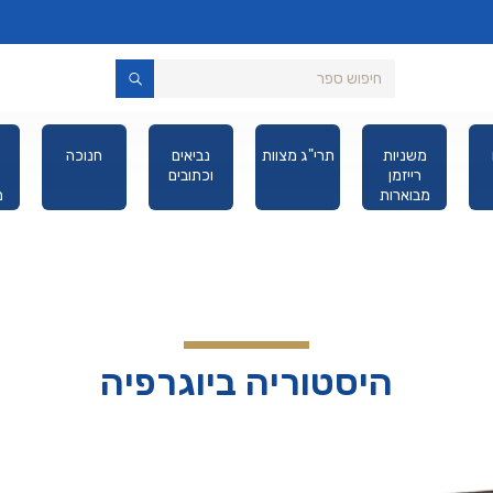
משניות
תרי"ג מצוות
נביאים
חנוכה
רייזמן
וכתובים
מבוארות
מ
מהדורת כיס
היסטוריה ביוגרפיה