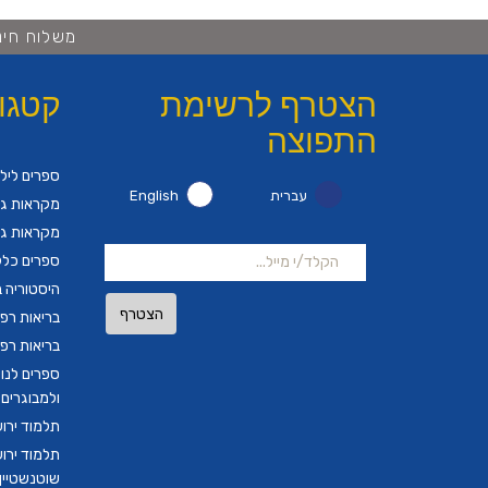
משלוח חינם ברכישה 
הצטרף לרשימת
קטגו
התפוצה
ספרים ליל
עברית
English
מקראות גד
מקראות גד
ספרים כלל
היסטוריה ב
הצטרף
בריאות רפ
בריאות רפ
ספרים לנו
ולמבוגרים
תלמוד ירו
תלמוד ירו
שוטנשטיין ב