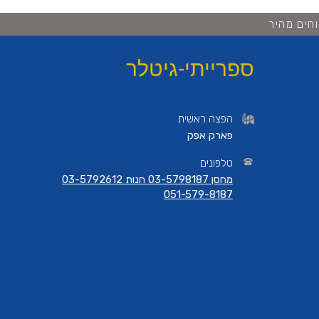
חים מהיר
ספרייתי-גיטלר
הפצה ראשית
פארק אפק
טלפונים
מחסן 03-5798187 חנות 03-5792612
051-579-8187