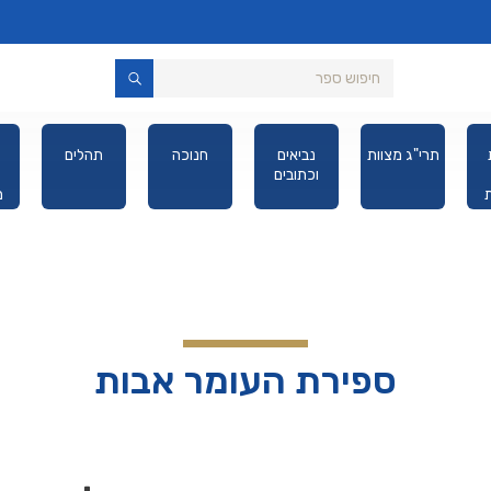
תרי"ג מצוות
נביאים
חנוכה
תהלים
וכתובים
מ
יס
ספירת העומר אבות