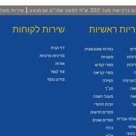
מעל 200 ש"ח למעט שסי"ם שבמבצע
שירות משלו
ריות ראשיות
שירות לקוחות
דף הבית
דים
גמרות שוטנשטיין
מדיניות פרטיות
ולות
משניות
אודות
ולות
ספרי קודש
צור קשר
י
ספרי קריאה
מידע נוסף
יוגרפיה
תפילה
ואה
תנ"ך
ואה
מעגל השנה
ער
הבית היהודי
ספרים חדשים
שלמי עברית
ספרים שונים
שלמי
כללי
ינוני
ש"ס